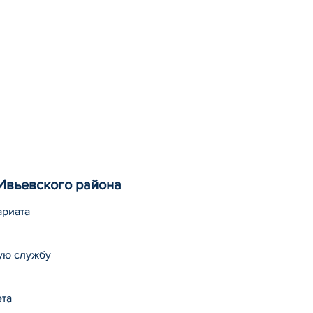
Ивьевского района
ариата
ую службу
ета