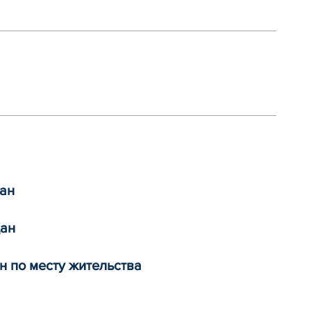
ан
дан
н по месту жительства