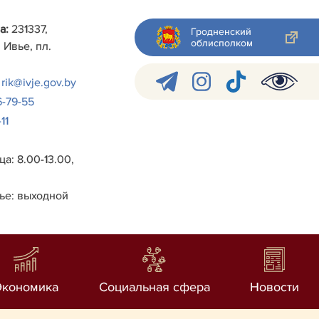
а:
231337,
Гродненский
облисполком
 Ивье, пл.
rik@ivje.gov.by
6-79-55
11
а: 8.00-13.00,
ье: выходной
Экономика
Социальная сфера
Новости