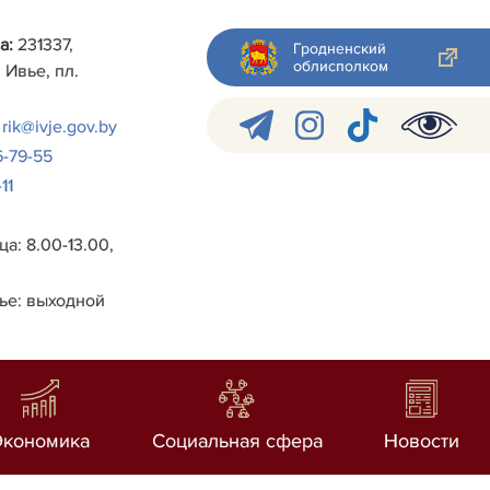
а:
231337,
Гродненский
облисполком
 Ивье, пл.
rik@ivje.gov.by
6-79-55
11
а: 8.00-13.00,
ье: выходной
Экономика
Социальная сфера
Новости