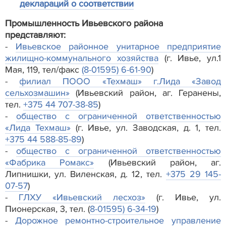
деклараций о соответствии
Промышленность Ивьевского района
представляют:
-
Ивьевское районное унитарное предприятие
жилищно-коммунального хозяйства
(г. Ивье, ул.1
Мая, 119, тел/факс
(8-01595) 6-61-90
)
-
филиал ПООО «Техмаш» г.Лида «Завод
сельхозмашин»
(Ивьевский район, аг. Геранены,
тел.
+375 44 707-38-85
)
-
общество с ограниченной ответственностью
«Лида Техмаш»
(г. Ивье, ул. Заводская, д. 1, тел.
+375 44 588-85-89
)
-
общество с ограниченной ответственностью
«Фабрика Ромакс»
(Ивьевский район, аг.
Липнишки, ул. Виленская, д. 12, тел.
+375 29 145-
07-57
)
-
ГЛХУ «Ивьевский лесхоз»
(г. Ивье, ул.
Пионерская, 3, тел. (
8-01595) 6-34-19
)
-
Дорожное ремонтно-строительное управление