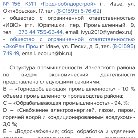
№156 КУП «Гроднооблдорстрой»
(г. Ивье, ул.
Октябрьская, 17, тел.
(8-01595) 6-76-62
)
- общество с ограниченной ответственностью
«ИВЮ» (г.п. Юратишки, пер. Промышленный, 9,
тел.
+375 44 755-66-44
, email. ivyu2010@yandex.ru)
-
общество с ограниченной ответственностью
«ЭкоРан Про»
(г. Ивье, ул. Пески, д. 5, тел.
(8-01595)
7-19-19
, email. ecorun@bk.ru)
- Структура промышленности Ивьевского района
по видам экономический деятельности
представлена следующими секциями:
В – «Горнодобывающая промышленность» - 1,0 %
объема промышленного производства района;
C – «Обрабатывающая промышленность» - 94, %;
D – «Снабжение электроэнергией, газом, паром,
горячей водой и кондиционированным воздухом» -
3,0 %;
E – «Водоснабжение; сбор, обработка и удаление