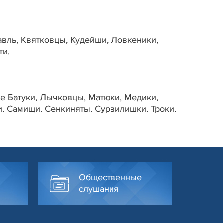
вль, Квятковцы, Кудейши, Ловкеники,
ти.
е Батуки, Лычковцы, Матюки, Медики,
, Самищи, Сенкиняты, Сурвилишки, Троки,
Общественные
слушания