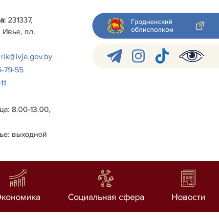
а:
231337,
Гродненский
облисполком
 Ивье, пл.
rik@ivje.gov.by
6-79-55
11
а: 8.00-13.00,
ье: выходной
Экономика
Социальная сфера
Новости