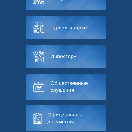
Туризм и отдых
Инвестору
Общественные
слушания
Официальные
документы