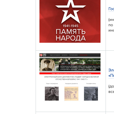
Го
(и
по
ин
Эл
«П
(д
вс