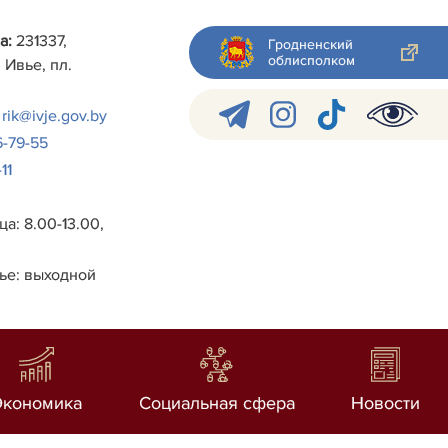
а:
231337,
Гродненский
облисполком
 Ивье, пл.
rik@ivje.gov.by
6-79-55
11
а: 8.00-13.00,
ье: выходной
Экономика
Социальная сфера
Новости