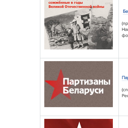
Бе
(п
На
фо
Па
(с
Ре