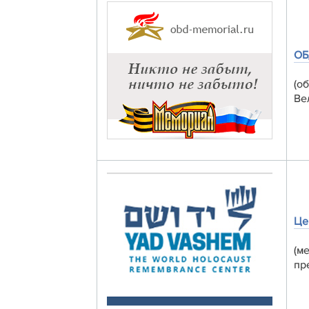
ОБ
(о
Ве
Це
(м
пр