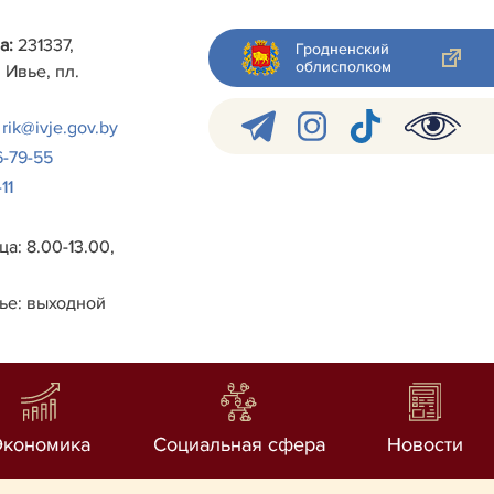
а:
231337,
Гродненский
облисполком
 Ивье, пл.
rik@ivje.gov.by
6-79-55
11
а: 8.00-13.00,
ье: выходной
Экономика
Социальная сфера
Новости