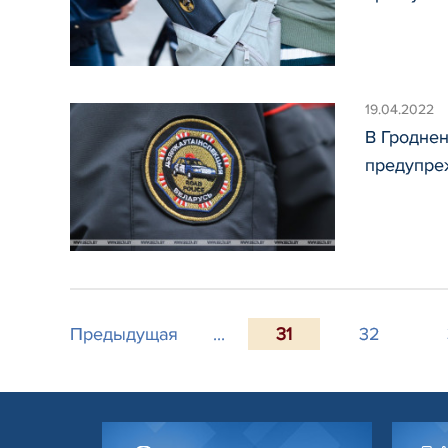
19.04.2022
В Гродне
предупре
Предыдущая
...
31
32