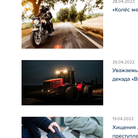
28.04.2022
«Колёс ме
26.04.2022
Уважаемые
декада «В
19.04.2022
Хищения л
преступл