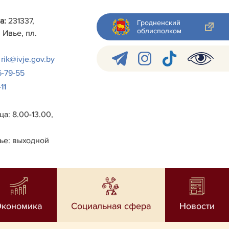
а:
231337,
Гродненский
облисполком
 Ивье, пл.
rik@ivje.gov.by
6-79-55
11
а: 8.00-13.00,
ье: выходной
Экономика
Социальная сфера
Новости