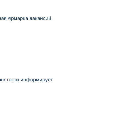
ная ярмарка вакансий
анятости информирует