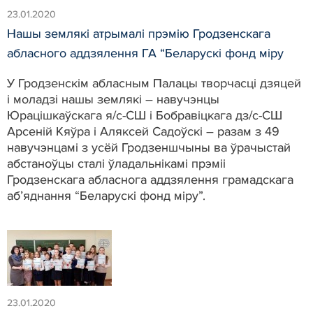
23.01.2020
Нашы землякі атрымалі прэмію Гродзенскага
абласного аддзялення ГА “Беларускі фонд міру
У Гродзенскім абласным Палацы творчасці дзяцей
і моладзі нашы землякі – навучэнцы
Юрацішкаўскага я/с-СШ і Бобравіцкага дз/с-СШ
Арсеній Кяўра і Аляксей Садоўскі – разам з 49
навучэнцамі з усёй Гродзеншчыны ва ўрачыстай
абстаноўцы сталі ўладальнікамі прэміі
Гродзенскага абласнога аддзялення грамадскага
аб’яднання “Беларускі фонд міру”.
23.01.2020