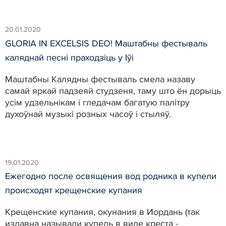
20.01.2020
GLORIA IN EXCELSIS DEO! Маштабны фестываль
каляднай песні праходзiць у Іўі
Маштабны Калядны фестываль смела назаву
самай яркай падзеяй студзеня, таму што ён дорыць
усім удзельнікам і гледачам багатую палітру
духоўнай музыкі розных часоў і стыляў.
19.01.2020
Ежегодно после освящения вод родника в купели
происходят крещенские купания
Крещенские купания, окунания в Иордань (так
издавна называли купель в виде креста -