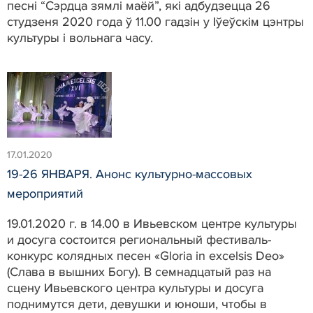
песні “Сэрдца зямлі маёй”, які адбудзецца 26
студзеня 2020 года ў 11.00 гадзін у Іўеўскім цэнтры
культуры і вольнага часу.
17.01.2020
19-26 ЯНВАРЯ. Анонс культурно-массовых
мероприятий
19.01.2020 г. в 14.00 в Ивьевском центре культуры
и досуга состоится региональный фестиваль-
конкурс колядных песен «Gloriа in exсelsis Deo»
(Слава в вышних Богу). В семнадцатый раз на
сцену Ивьевского центра культуры и досуга
поднимутся дети, девушки и юноши, чтобы в