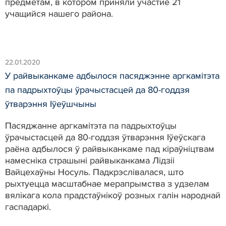
предметам, в котором приняли участие 21
учащийся нашего района.
22.01.2020
У райвыканкаме адбылося пасяджэнне аргкамітэта
па падрыхтоўцы ўрачыстасцей да 80-годдзя
ўтварэння Іўеўшчыны
Пасяджанне аргкамітэта па падрыхтоўцы
ўрачыстасцей да 80-годдзя ўтварэння Іўеўскага
раёна адбылося ў райвыканкаме пад кіраўніцтвам
намесніка страшыні райвыканкама Лідзіі
Вайцехаўны Носуль. Падкрэслівалася, што
рыхтуецца масштабнае мерапрымства з удзелам
вялікага кола прадстаўнікоў розных галін народнай
гаспадаркі.