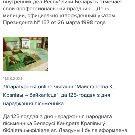
внутренних дел Республики Беларусь отмечает
свой профессиональный праздник – День
милиции, официально утвержденный указом
Президента № 157 от 26 марта 1998 года.
11.03.2021
Літаратурныя online-чытанні “Майстэрства К.
Крапівы – байкапісца”: да 125-годдзя з дня
нараджэння пісьменніка
Да 125-годдзя з дня нараджэння народнага
пісьменніка Беларусі Кандрата Крапівы ў
бібліятэцы-філіяле аг. Лаздуны I была аформлена