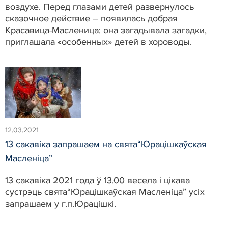
воздухе. Перед глазами детей развернулось
сказочное действие – появилась добрая
Красавица-Масленица: она загадывала загадки,
приглашала «особенных» детей в хороводы.
12.03.2021
13 сакавіка запрашаем на свята“Юрацішкаўская
Масленіца”
13 сакавіка 2021 года ў 13.00 весела і цікава
сустрэць свята“Юрацішкаўская Масленіца” усіх
запрашаем у г.п.Юрацішкі.