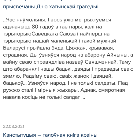
прысвечаны Дню хатынскай трагедыі
…Час няўмольны. І вось ужо мы рыхтуемся
адзначыць 80 гадоў з тае пары, калі на
тэрыторыюСавецкага Саюза і найперш на
тэрыторыю нашай маленькай і такой мужнай
Беларусі прыйшла бяда. Цяжкая, крывавая,
страшная. Ды ўзняўся народ на абарону Айчыны, а
вайну сваю справядліва назваў Свяшчэннай. Таму
што абаранялі нашы бацькі, дзяды і прадзеды сваю
зямлю, Радзіму сваю, сваіх жанок і дзяцей,
бацькоў… Узняўся народ. І не толькі салдаты. Пад
ружжо сталі і мірныя жыхары. Аднак, смяротная
навала косіць не толькі салдат …
22.03.2021
Канстытуцыя – галоўная кніга краіны