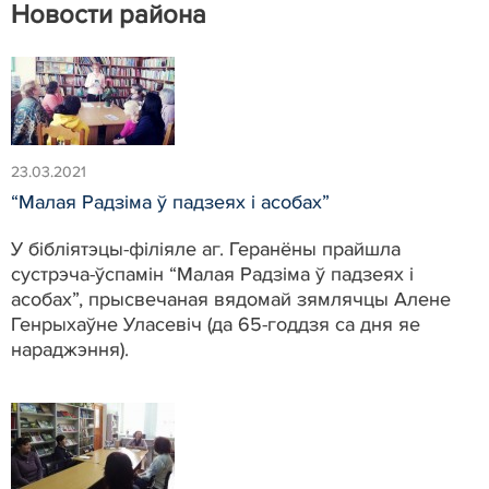
Новости района
23.03.2021
“Малая Радзіма ў падзеях і асобах”
У бібліятэцы-філіяле аг. Геранёны прайшла
сустрэча-ўспамін “Малая Радзіма ў падзеях і
асобах”, прысвечаная вядомай зямлячцы Алене
Генрыхаўне Уласевіч (да 65-годдзя са дня яе
нараджэння).