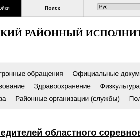
ойки
Поиск
СКИЙ РАЙОННЫЙ ИСПОЛНИ
тронные обращения
Официальные докум
зование
Здравоохранение
Физкультура
ра
Районные организации (службы)
По
бедителей областного соревно