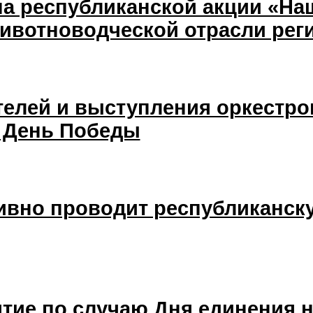
па республиканской акции «Н
животноводческой отрасли рег
елей и выступления оркестро
ь День Победы
тивно проводит республиканск
тие по случаю Дня единения н