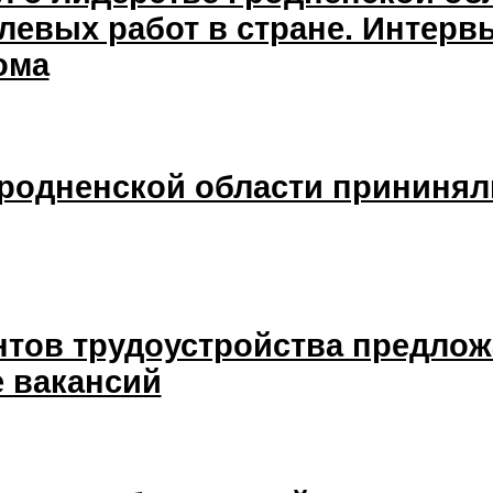
левых работ в стране. Интерв
ома
Гродненской области прининял
нтов трудоустройства предло
 вакансий