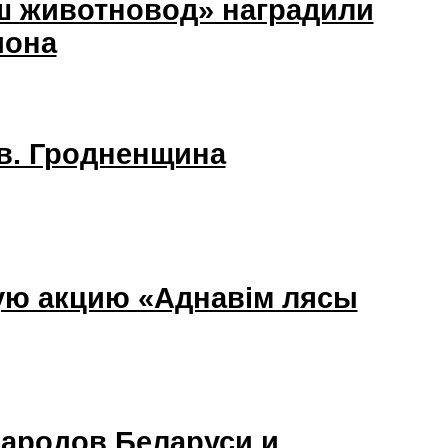
аш животновод» наградили
иона
в. Гродненщина
ую акцию «Аднавім лясы
ародов Беларуси и