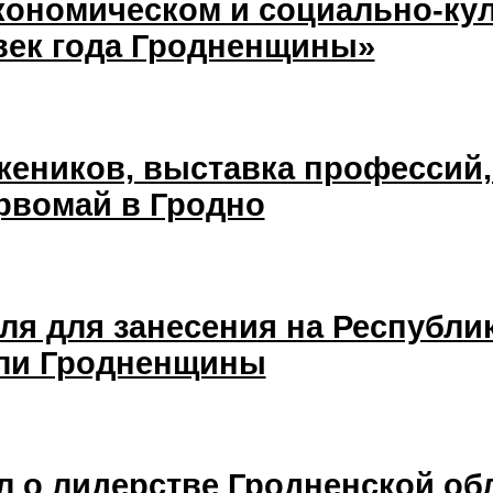
кономическом и социально-ку
век года Гродненщины»
еников, выставка профессий, 
ервомай в Гродно
я для занесения на Республик
ели Гродненщины
л о лидерстве Гродненской об