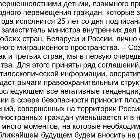
вершеннолетними детьми, взаимного пр
бодного перемещения граждан, которые
года исполнится 25 лет со дня подписан
й заместитель министра внутренних дел
 обеих стран, Беларуси и России, лично
ного миграционного пространства. – Соз
ак и третьих стран, мы в первую очеред
тва. Для этого приняты ряд соглашений
ктилоскопической информации, операт
 даст рычаги правоохранительным стру
оследующем все негативные тенденции,
ии в сфере безопасности приносит плод
ний, совершенных на территории Росси
иностранных граждан уменьшается и в н
много моментов, на которые необходим
ближайшем будущем будем вносить на р