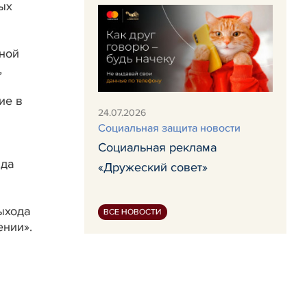
ых
ной
,
ие в
24.07.2026
Социальная защита новости
Социальная реклама
ида
«Дружеский совет»
ыхода
ВСЕ НОВОСТИ
ении».