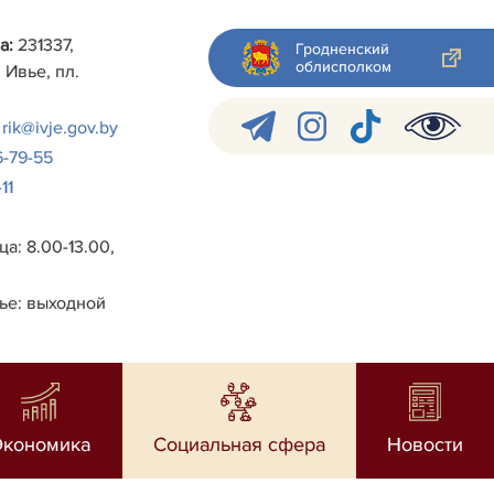
а:
231337,
Гродненский
облисполком
 Ивье, пл.
rik@ivje.gov.by
6-79-55
11
а: 8.00-13.00,
ье: выходной
Экономика
Социальная сфера
Новости