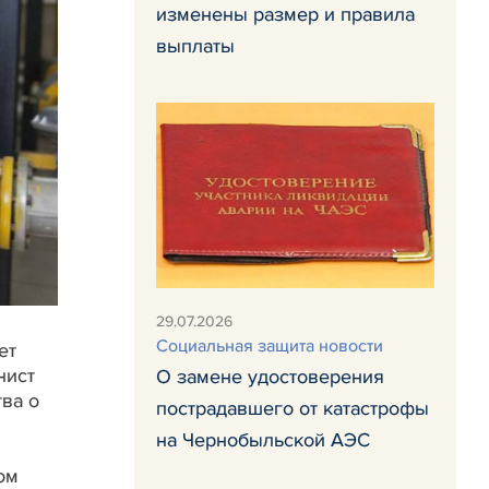
изменены размер и правила
выплаты
29.07.2026
Социальная защита новости
ет
нист
О замене удостоверения
тва о
пострадавшего от катастрофы
на Чернобыльской АЭС
ом