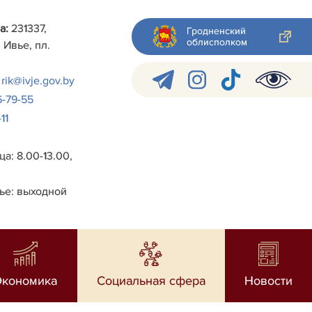
а:
231337,
Гродненский
облисполком
 Ивье, пл.
rik@ivje.gov.by
6-79-55
11
а: 8.00-13.00,
ье: выходной
Экономика
Социальная сфера
Новости