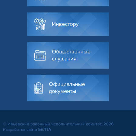
Инвестору
Общественные
слушания
Официальные
документы
© Ивьевский районный исполнительный комитет, 2026
Разработка сайта
БЕЛТА