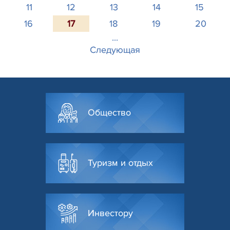
11
12
13
14
15
16
17
18
19
20
...
Следующая
Общество
Туризм и отдых
Инвестору