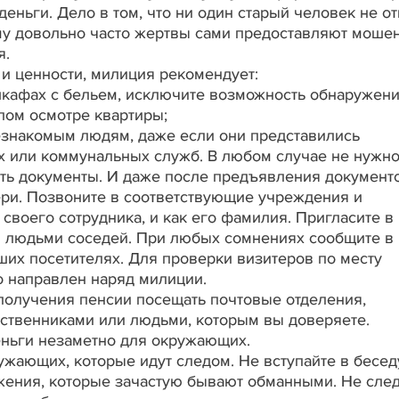
деньги. Дело в том, что ни один старый человек не о
ому довольно часто жертвы сами предоставляют моше
я.
 и ценности, милиция рекомендует:
шкафах с бельем, исключите возможность обнаружен
лом осмотре квартиры;
незнакомым людям, даже если они представились
х или коммунальных служб. В любом случае не нужн
ить документы. И даже после предъявления документ
ри. Позвоните в соответствующие учреждения и
 своего сотрудника, и как его фамилия. Пригласите в
и людьми соседей. При любых сомнениях сообщите в
их посетителях. Для проверки визитеров по месту
о направлен наряд милиции.
получения пенсии посещать почтовые отделения,
дственниками или людьми, которым вы доверяете.
еньги незаметно для окружающих.
жающих, которые идут следом. Не вступайте в бесед
ожения, которые зачастую бывают обманными. Не сле