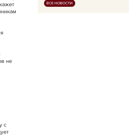
ВСЕ НОВОСТИ
ткажет
нникам
ия
о
ов не
у с
дует