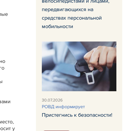
велосипедистами и лицами,
передвигающихся на
лые
средствах персональной
мобильности
но
го
ны
30.07.2026
вами
РОВД информирует
Пристегнись к безопасности!
место,
осит у