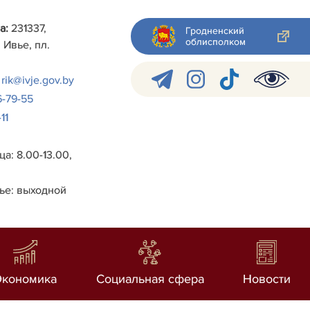
а:
231337,
Гродненский
облисполком
 Ивье, пл.
rik@ivje.gov.by
6-79-55
11
а: 8.00-13.00,
ье: выходной
Экономика
Социальная сфера
Новости