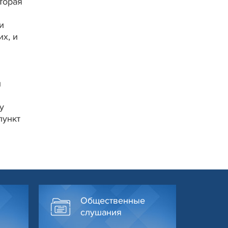
оторая
и
х, и
и
у
пункт
Общественные
слушания