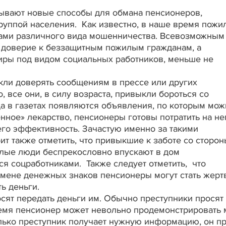
вают новые способы для обмана пенсионеров,
уппой населения. Как известно, в наше время пожи
вами различного вида мошенничества. Всевозможным
в доверие к беззащитным пожилым гражданам, а
иры под видом социальных работников, меньше не
ли доверять сообщениям в прессе или других
, все они, в силу возраста, привыкли бороться со
да в газетах появляются объявления, по которым мож
нное» лекарство, пенсионеры готовы потратить на не
его эффективность. Зачастую именно за такими
т также отметить, что привыкшие к заботе со сторо
илые люди беспрекословно впускают в дом
 соцработниками. Также следует отметить, что
мене денежных знаков пенсионеры могут стать жерт
ь деньги.
росят передать деньги им. Обычно преступники просят
ремя пенсионер может невольно продемонстрировать 
олько преступник получает нужную информацию, он пр