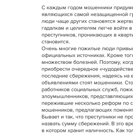
С каждым годом мошенники придумы
являющихся самой незащищенной гр
люди чаще других становятся жерт
гадалкам и целителям легче войти 
преступников, проникающих в кварт
становится.
Очень многие пожилые люди привык
официальных источниках. Кроме того
множеством болезней. Поэтому, ког
приобрести очередное «чудодействе
последние сбережения, надеясь на 
объявлениями стоят мошенники. Стои
работников социальных служб, пож
злоумышленников, представляющихся
пережившие несколько реформ по с
мошенников, предлагающих поменят
Бывает и так, что преступники не п
назвать сумму сбережений. В это в
в котором хранит наличность. Как т