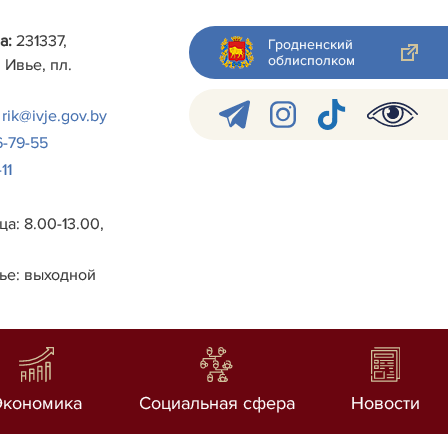
а:
231337,
Гродненский
облисполком
 Ивье, пл.
rik@ivje.gov.by
6-79-55
11
а: 8.00-13.00,
ье: выходной
Экономика
Социальная сфера
Новости