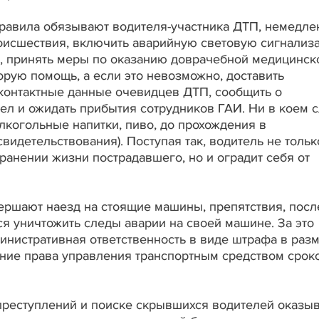
Правила обязывают водителя-участника ДТП, немедле
происшествия, включить аварийную световую сигнализ
и, принять меры по оказанию доврачебной медицинск
рую помощь, а если это невозможно, доставить
 контактные данные очевидцев ДТП, сообщить о
ел и ожидать прибытия сотрудников ГАИ. Ни в коем 
лкогольные напитки, пиво, до прохождения в
видетельствования). Поступая так, водитель не тольк
хранении жизни пострадавшего, но и оградит себя от
ершают наезд на стоящие машины, препятствия, посл
я уничтожить следы аварии на своей машине. За это
нистративная ответственность в виде штрафа в разм
ние права управления транспортным средством срок
преступлений и поиске скрывшихся водителей оказы