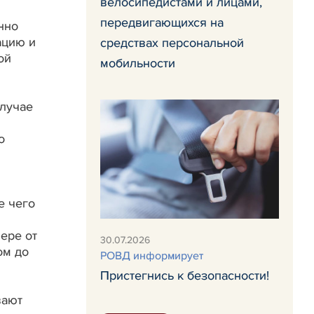
велосипедистами и лицами,
передвигающихся на
нно
ацию и
средствах персональной
ой
мобильности
случае
о
е чего
ере от
30.07.2026
ом до
РОВД информирует
Пристегнись к безопасности!
вают