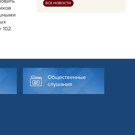
новить
ВСЕ НОВОСТИ
иков
ушными
ных
 102.
Общественные
слушания