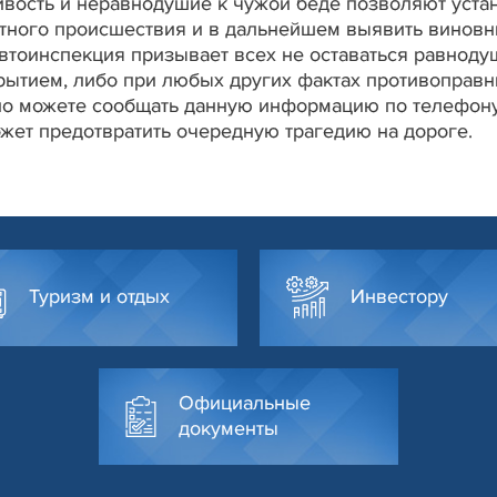
ивость и неравнодушие к чужой беде позволяют уста
тного происшествия и в дальнейшем выявить виновн
втоинспекция призывает всех не оставаться равнод
крытием, либо при любых других фактах противоправ
чно можете сообщать данную информацию по телефону
жет предотвратить очередную трагедию на дороге.
Туризм и отдых
Инвестору
Официальные
документы