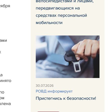
велосипедистами и лицами,
тября
передвигающихся на
средствах персональной
мобильности
ами
х
ца
инято
30.07.2026
РОВД информирует
по
ом
Пристегнись к безопасности!
влена