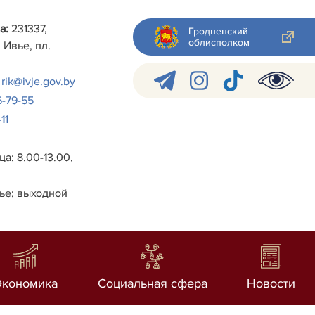
а:
231337,
Гродненский
облисполком
 Ивье, пл.
rik@ivje.gov.by
6-79-55
11
а: 8.00-13.00,
ье: выходной
Экономика
Социальная сфера
Новости