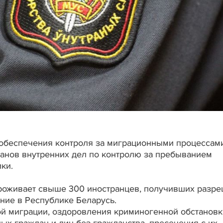
 обеспечения контроля за миграционными процессам
ганов внутренних дел по контролю за пребыванием
ки.
проживает свыше 300 иностранцев, получивших разр
ние в Республике Беларусь.
й миграции, оздоровления криминогенной обстановк
ых граждан и лиц без гражданства, пресечения с их