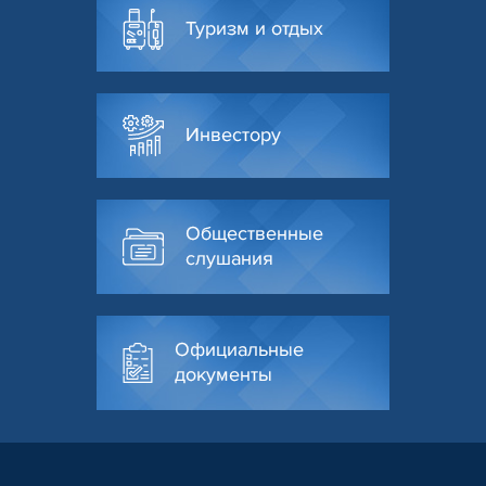
Туризм и отдых
Инвестору
Общественные
слушания
Официальные
документы