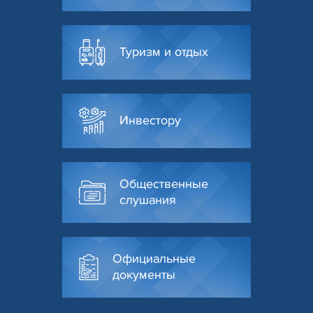
Туризм и отдых
Инвестору
Общественные
слушания
Официальные
документы