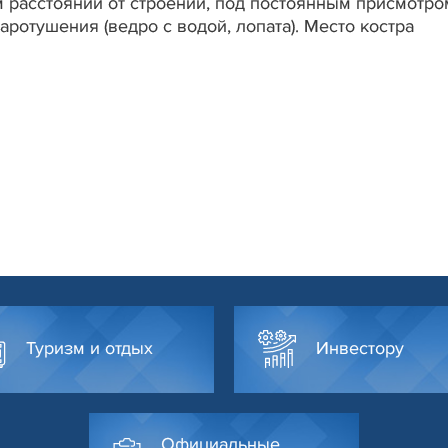
 расстоянии от строений, под постоянным присмотро
ротушения (ведро с водой, лопата). Место костра
Туризм и отдых
Инвестору
Официальные