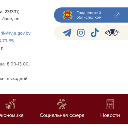
а:
231337,
Гродненский
облисполком
 Ивье, пл.
rik@ivje.gov.by
6-79-55
11
а: 8.00-13.00,
ье: выходной
Экономика
Социальная сфера
Новости