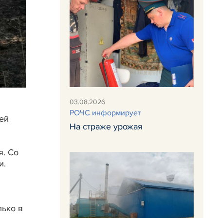
03.08.2026
РОЧС информирует
ей
На страже урожая
я. Со
и.
лько в