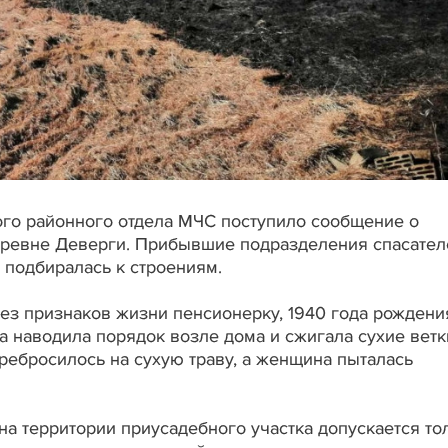
кого районного отдела МЧС поступило сообщение о
деревне Деверги. Прибывшие подразделения спасател
 подбиралась к строениям.
з признаков жизни пенсионерку, 1940 года рождени
а наводила порядок возле дома и сжигала сухие ветк
еребросилось на сухую траву, а женщина пыталась
а территории приусадебного участка допускается то