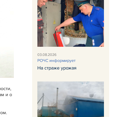
03.08.2026
РОЧС информирует
На страже урожая
ости,
ам и о
ом.