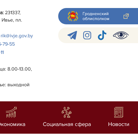
а:
231337,
Гродненский
облисполком
 Ивье, пл.
rik@ivje.gov.by
6-79-55
11
а: 8.00-13.00,
ье: выходной
Экономика
Социальная сфера
Новости