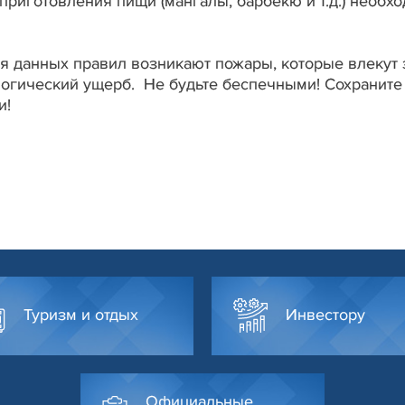
риготовления пищи (мангалы, барбекю и т.д.) необх
я данных правил возникают пожары, которые влекут 
огический ущерб. Не будьте беспечными! Сохраните
ти!
Туризм и отдых
Инвестору
Официальные