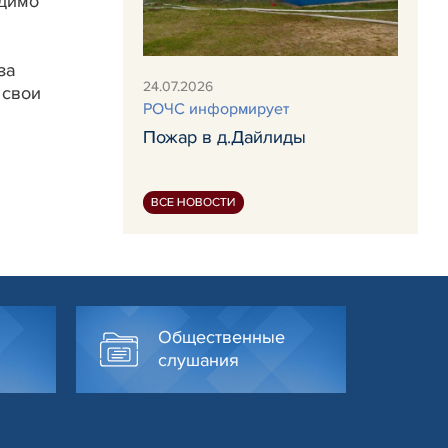
одимо
за
24.07.2026
 свои
РОЧС информирует
Пожар в д.Дайлиды
ВСЕ НОВОСТИ
Общественные
слушания