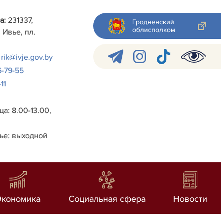
а:
231337,
Гродненский
облисполком
 Ивье, пл.
rik@ivje.gov.by
6-79-55
11
а: 8.00-13.00,
ье: выходной
Экономика
Социальная сфера
Новости