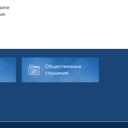
вите
сью
Общественные
слушания