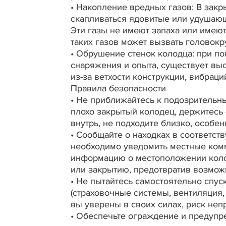
•
Накопление вредных газов: В закр
скапливаться ядовитые или удушающи
Эти газы не имеют запаха или имею
таких газов может вызвать головокр
•
Обрушение стенок колодца: при по
снаряжения и опыта, существует вы
из-за ветхости конструкции, вибрац
Правила безопасности
•
Не приближайтесь к подозрительны
плохо закрытый колодец, держитесь 
внутрь, не подходите близко, особе
•
Сообщайте о находках в соответст
необходимо уведомить местные ком
информацию о местоположении коло
или закрытию, предотвратив возмож
•
Не пытайтесь самостоятельно спус
(страховочные системы, вентиляция,
вы уверены в своих силах, риск не
•
Обеспечьте ограждение и предупр