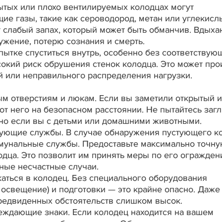
ытых или плохо вентилируемых колодцах могут
е газы, такие как сероводород, метан или углекислы
т слабый запах, который может быть обманчив. Вдыха
ужение, потерю сознания и смерть.
пытке спуститься внутрь, особенно без соответствую
сокий риск обрушения стенок колодца. Это может про
ий или неправильного распределения нагрузки.
м отверстиям и люкам. Если вы заметили открытый 
от него на безопасном расстоянии. Не пытайтесь загл
нно если вы с детьми или домашними животными.
вующие службы. В случае обнаружения пустующего к
мунальные службы. Предоставьте максимально точн
дца. Это позволит им принять меры по его огражде
ные несчастные случаи.
каться в колодец. Без специального оборудования
 освещение) и подготовки — это крайне опасно. Даже
предвиденных обстоятельств слишком высок.
еждающие знаки. Если колодец находится на вашем