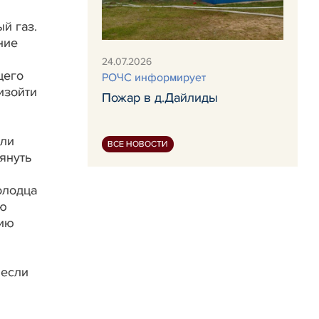
й газ.
ние
24.07.2026
щего
РОЧС информирует
изойти
Пожар в д.Дайлиды
или
ВСЕ НОВОСТИ
януть
олодца
ую
нию
 если