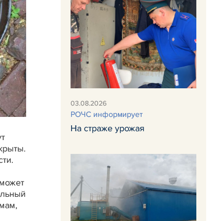
03.08.2026
РОЧС информирует
На страже урожая
ут
крыты.
ти.
 может
ельный
мам,