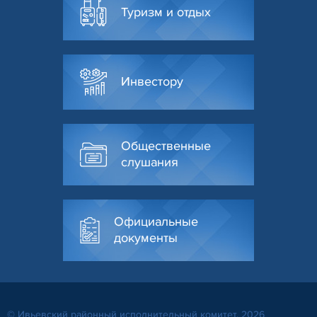
Туризм и отдых
Инвестору
Общественные
слушания
Официальные
документы
© Ивьевский районный исполнительный комитет, 2026