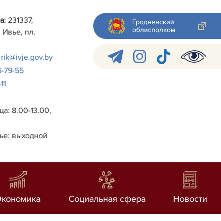
а:
231337,
Гродненский
облисполком
 Ивье, пл.
rik@ivje.gov.by
6-79-55
11
а: 8.00-13.00,
ье: выходной
Экономика
Социальная сфера
Новости