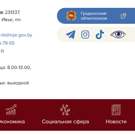
а:
231337,
Гродненский
облисполком
 Ивье, пл.
rik@ivje.gov.by
6-79-55
11
а: 8.00-13.00,
ье: выходной
Экономика
Социальная сфера
Новости