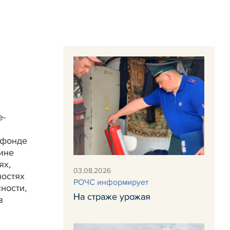
е-
 фонде
ине
ях,
03.08.2026
ностях
РОЧС информирует
ности,
На страже урожая
в