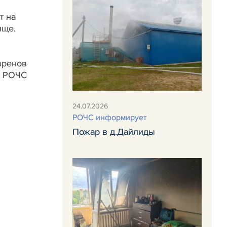
т на
ище.
вренов
о РОЧС
24.07.2026
РОЧС информирует
Пожар в д.Дайлиды