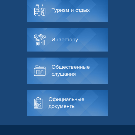
Туризм и отдых
Инвестору
Общественные
слушания
Официальные
документы