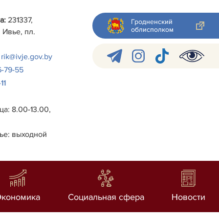
а:
231337,
Гродненский
облисполком
 Ивье, пл.
rik@ivje.gov.by
6-79-55
11
а: 8.00-13.00,
ье: выходной
Экономика
Социальная сфера
Новости