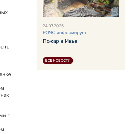
ных
24.07.2026
РОЧС информирует
Пожар в Ивье
быть
ВСЕ НОВОСТИ
ценке
ом
знак
ми с
ом