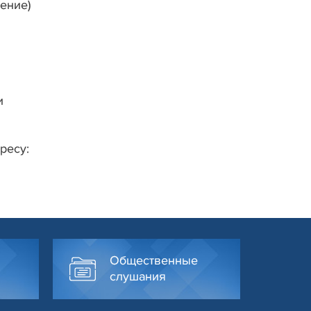
ение)
и
ресу:
Общественные
слушания