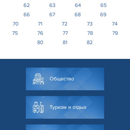
62
63
64
65
66
67
68
69
70
71
72
73
74
75
76
77
78
79
80
81
82
Общество
Туризм и отдых