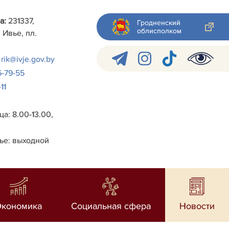
а:
231337,
Гродненский
облисполком
 Ивье, пл.
rik@ivje.gov.by
6-79-55
11
а: 8.00-13.00,
ье: выходной
Экономика
Социальная сфера
Новости