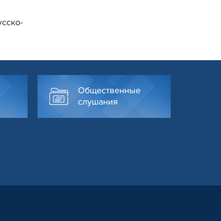
усско-
Общественные
слушания