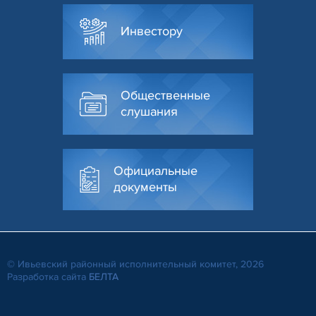
Инвестору
Общественные
слушания
Официальные
документы
© Ивьевский районный исполнительный комитет, 2026
Разработка сайта
БЕЛТА