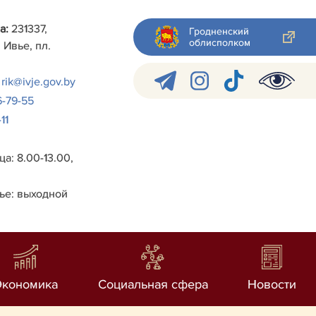
а:
231337,
Гродненский
облисполком
 Ивье, пл.
rik@ivje.gov.by
6-79-55
11
а: 8.00-13.00,
ье: выходной
Экономика
Социальная сфера
Новости