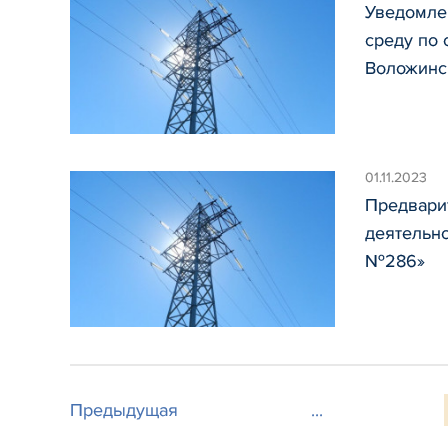
Уведомле
среду по 
Воложинс
01.11.2023
Предвари
деятельно
№286»
Предыдущая
...