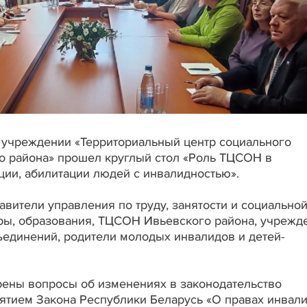
м учреждении «Территориальный центр социального
о района» прошел круглый стол «Роль ТЦСОН в
ии, абилитации людей с инвалидностью».
авители управления по труду, занятости и социально
уры, образования, ТЦСОН Ивьевского района, учрежд
единений, родители молодых инвалидов и детей-
трены вопросы об изменениях в законодательство
нятием Закона Республики Беларусь «О правах инвал