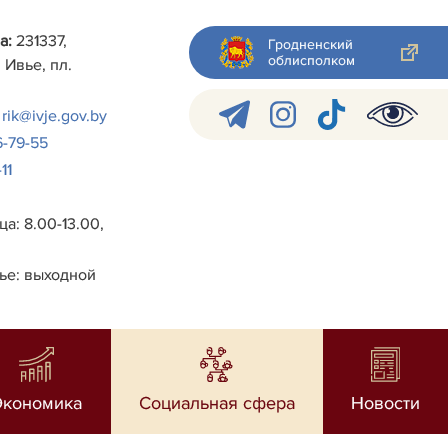
а:
231337,
Гродненский
облисполком
 Ивье, пл.
rik@ivje.gov.by
6-79-55
11
а: 8.00-13.00,
ье: выходной
Экономика
Социальная сфера
Новости