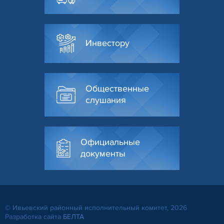
Инвестору
Общественные
слушания
Официальные
документы
© Ивьевский районный исполнительный комитет, 2026
Разработка сайта
БЕЛТА