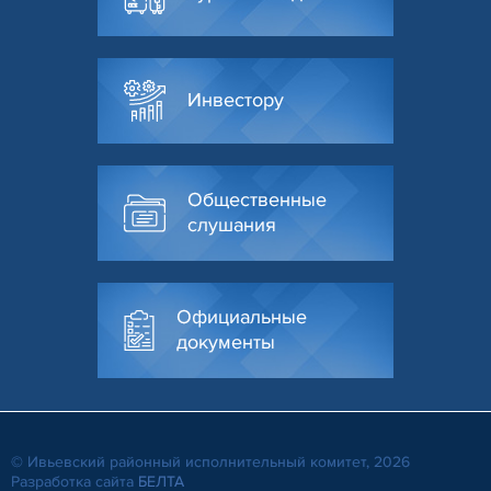
Инвестору
Общественные
слушания
Официальные
документы
© Ивьевский районный исполнительный комитет, 2026
Разработка сайта
БЕЛТА