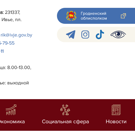
а:
231337,
Гродненский
облисполком
 Ивье, пл.
rik@ivje.gov.by
6-79-55
11
а: 8.00-13.00,
ье: выходной
Экономика
Социальная сфера
Новости