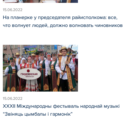
15.06.2022
На планерке у председателя райисполкома: все,
что волнует людей, должно волновать чиновников
15.06.2022
XXXII Міждународны фестываль народнай музыкі
“Звіняць цымбалы і гармонік”