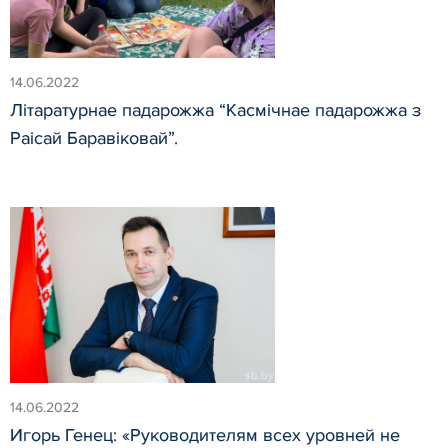
14.06.2022
Літаратурнае падарожжа “Касмічнае падарожжа з
Раісай Баравіковай”.
14.06.2022
Игорь Генец: «Руководителям всех уровней не