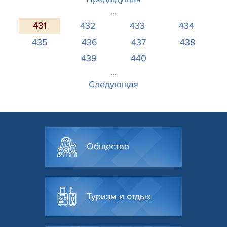
...
431
432
433
434
435
436
437
438
439
440
...
Следующая
Общество
Туризм и отдых