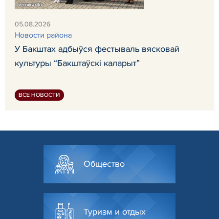
05.08.2026
Новости района
У Бакштах адбыўся фестываль вясковай
культуры “Бакштаўскі каларыт”
ВСЕ НОВОСТИ
Общество
Туризм и отдых