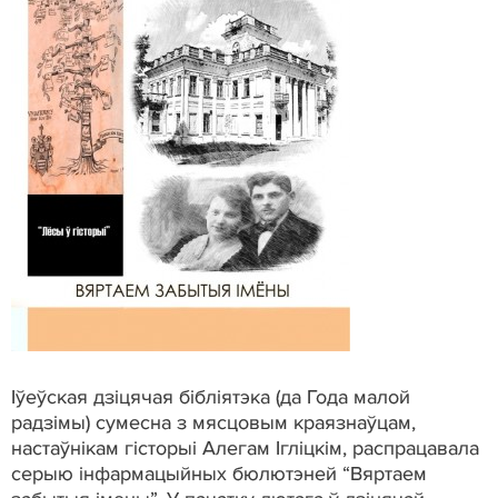
Іўеўская дзіцячая бібліятэка (да Года малой
радзімы) сумесна з мясцовым краязнаўцам,
настаўнікам гісторыі Алегам Ігліцкім, распрацавала
серыю інфармацыйных бюлютэней “Вяртаем