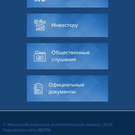
Инвестору
Общественные
слушания
Официальные
документы
© Ивьевский районный исполнительный комитет, 2026
Разработка сайта
БЕЛТА