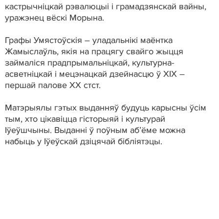
кастрычніцкай рэвалюцыі і грамадзянскай вайны,
уражэнец вёскі Морына.
Графы Умястоўскія – уладальнікі маёнтка
Жамыслаўль, якія на працягу свайго жыцця
займаліся прадпрымальніцкай, культурна-
асветніцкай і мецэнацкай дзейнасцю ў ХIХ –
першай палове ХХ стст.
Матэрыялы гэтых выданняў будуць карысны ўсім
тым, хто цікавіцца гісторыяй і культурай
Іўеўшчыны. Выданні ў поўным аб’ёме можна
набыць у Іўеўскай дзіцячай бібліятэцы.