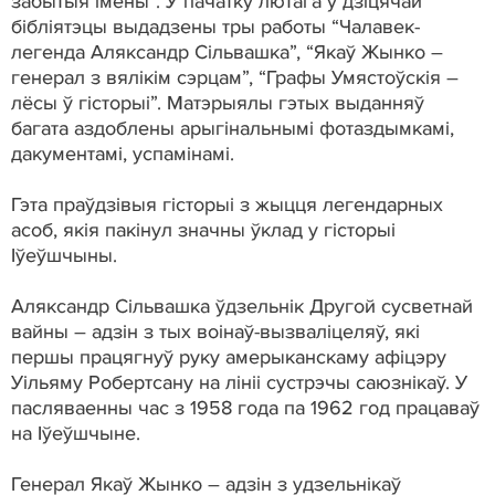
забытыя імены”. У пачатку лютага ў дзіцячай
бібліятэцы выдадзены тры работы “Чалавек-
легенда Аляксандр Сільвашка”, “Якаў Жынко –
генерал з вялікім сэрцам”, “Графы Умястоўскія –
лёсы ў гісторыі”. Матэрыялы гэтых выданняў
багата аздоблены арыгінальнымі фотаздымкамі,
дакументамі, успамінамі.
Гэта праўдзівыя гісторыі з жыцця легендарных
асоб, якія пакінул значны ўклад у гісторыі
Іўеўшчыны.
Аляксандр Сільвашка ўдзельнік Другой сусветнай
вайны – адзін з тых воінаў-вызваліцеляў, які
першы працягнуў руку амерыканскаму афіцэру
Уільяму Робертсану на лініі сустрэчы саюзнікаў. У
пасляваенны час з 1958 года па 1962 год працаваў
на Іўеўшчыне.
Генерал Якаў Жынко – адзін з удзельнікаў