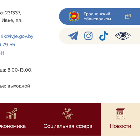
а:
231337,
Гродненский
облисполком
 Ивье, пл.
rik@ivje.gov.by
6-79-55
11
а: 8.00-13.00,
ье: выходной
Экономика
Социальная сфера
Новости