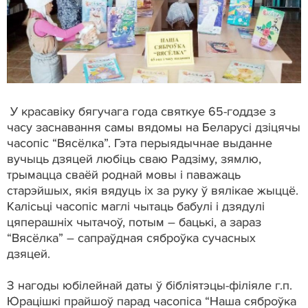
У красавіку бягучага года святкуе 65-годдзе з
часу заснавання самы вядомы на Беларусі дзіцячы
часопіс “Вясёлка”. Гэта перыядычнае выданне
вучыць дзяцей любіць сваю Радзіму, зямлю,
трымацца сваёй роднай мовы і паважаць
старэйшых, якія вядуць іх за руку ў вялікае жыццё.
Калісьці часопіс маглі чытаць бабулі і дзядулі
цяперашніх чытачоў, потым – бацькі, а зараз
“Вясёлка” – сапраўдная сяброўка сучасных
дзяцей.
З нагоды юбілейнай даты ў бібліятэцы-філіяле г.п.
Юрацішкі прайшоў парад часопіса “Наша сяброўка