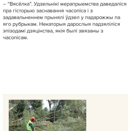
– “Вясёлка”. Удзельнікі мерапрыемства даведаліся
пра гісторыю заснавання часопіса і з
задавальненнем прынялі ўдзел у падарожжы па
яго рубрыкам. Некаторыя дарослыя падзяліліся
эпізодамі дзяцінства, якія былі звязаны з
часопісам.