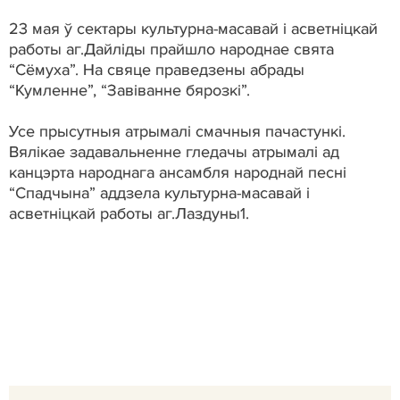
23 мая ў сектары культурна-масавай і асветніцкай
работы аг.Дайліды прайшло народнае свята
“Сёмуха”. На свяце праведзены абрады
“Кумленне”, “Завіванне бярозкі”.
Усе прысутныя атрымалі смачныя пачастункі.
Вялікае задавальненне гледачы атрымалі ад
канцэрта народнага ансамбля народнай песні
“Спадчына” аддзела культурна-масавай і
асветніцкай работы аг.Лаздуны1.