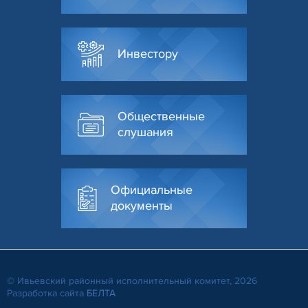
Инвестору
Общественные
слушания
Официальные
документы
© Ивьевский районный исполнительный комитет, 2026
Разработка сайта
БЕЛТА