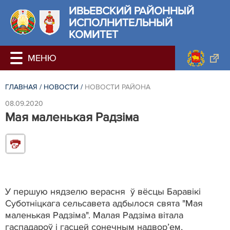
ИВЬЕВСКИЙ РАЙОННЫЙ
ИСПОЛНИТЕЛЬНЫЙ
КОМИТЕТ
ГЛАВНАЯ
/
НОВОСТИ
/
НОВОСТИ РАЙОНА
08.09.2020
Мая маленькая Радзіма
У першую нядзелю верасня ў вёсцы Баравікі
Суботніцкага сельсавета адбылося свята "Мая
маленькая Радзіма". Малая Радзіма вітала
гаспадароў і гасцей сонечным надвор’ем,