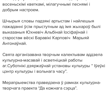
восеньскімі кветкамі, мілагучнымі песнямі і
добрым настроем.
Шчырыя словы падзякі артыстам і найлешыя
пажаданні ўсім прыстутным ад імя жыхароў былі
выказаныя Юхневіч Альбінай Іосіфаўнай і
старостам вёскі Баравікі Карповіч Марыяй
Антонаўнай.
Свята арганізавана творчым калектывам аддзела
культурна-масавай і асветніцкай работы
аг.Суботнікі дзяржаўнай установы культуры “ Іўеўкі
цэнтр культуры і вольнага часу”.
Мерапрыемства праведзена ў рамках культурна-
творчага праекта “Да кожнага сэрца”.