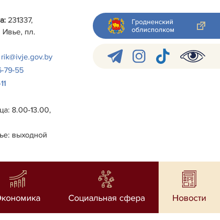
а:
231337,
Гродненский
облисполком
 Ивье, пл.
rik@ivje.gov.by
6-79-55
11
а: 8.00-13.00,
ье: выходной
Экономика
Социальная сфера
Новости