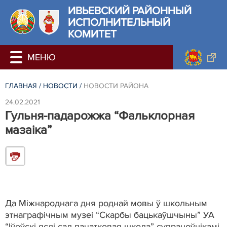
ИВЬЕВСКИЙ РАЙОННЫЙ
ИСПОЛНИТЕЛЬНЫЙ
КОМИТЕТ
ГЛАВНАЯ
/
НОВОСТИ
/
НОВОСТИ РАЙОНА
24.02.2021
Гульня-падарожжа “Фальклорная
мазаіка”
Да Міжнароднага дня роднай мовы ў школьным
этнаграфічным музеі “Скарбы бацькаўшчыны” УА
“Іўеўскі яслі-сад-пачатковая школа” супрацоўнікамі