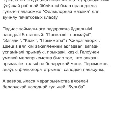
Іўеўскай раённай бібліятэкі была праведзена
гульня-падарожжа “Фальклорная мазаіка” для
вучняў пачатковых класаў.
Падчас займальнага падарожжа ўдзельнікі
наведалі 5 станцый: “Прыказкі і прымаўкі”,
“Загадкі”, “Казкі”, “Прыкметы” і “Скарагаворкі”.
Дзеці з вялікім захапленнем адгадвалі загадкі,
успаміналі прымаўкі, прыказкі, казкі. Галоўнай
умовай мерапрыемства было тое, што адказы
прымаліся толькі на беларускай мове. Пераможцы,
знаўцы фальклора, атрымалі салодкія падарункі.
А завяршылася мерапрыемства вясёлай
беларускай народнай гульнёй “Бульба”.