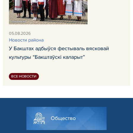
05.08.2026
Новости района
У Бакштах адбыўся фестываль вясковай
культуры “Бакштаўскі каларыт”
ВСЕ НОВОСТИ
Общество