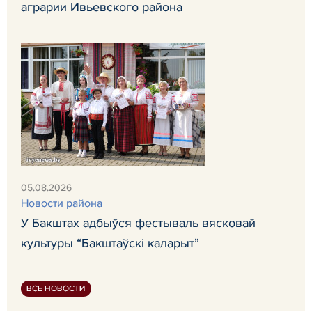
аграрии Ивьевского района
05.08.2026
Новости района
У Бакштах адбыўся фестываль вясковай
культуры “Бакштаўскі каларыт”
ВСЕ НОВОСТИ