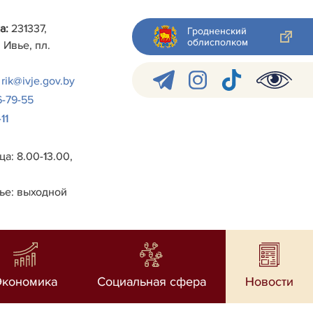
а:
231337,
Гродненский
облисполком
 Ивье, пл.
rik@ivje.gov.by
6-79-55
11
а: 8.00-13.00,
ье: выходной
Экономика
Социальная сфера
Новости