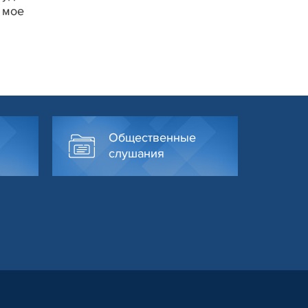
 мое
Общественные
слушания