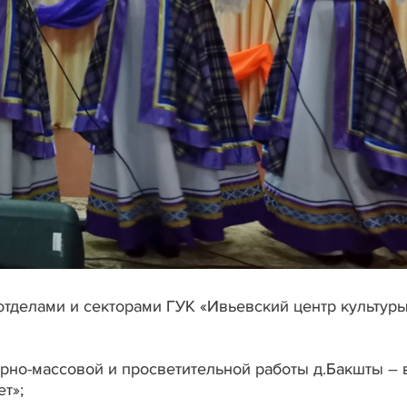
отделами и секторами ГУК «Ивьевский центр культуры
ьтурно-массовой и просветительной работы д.Бакшты –
ет»;