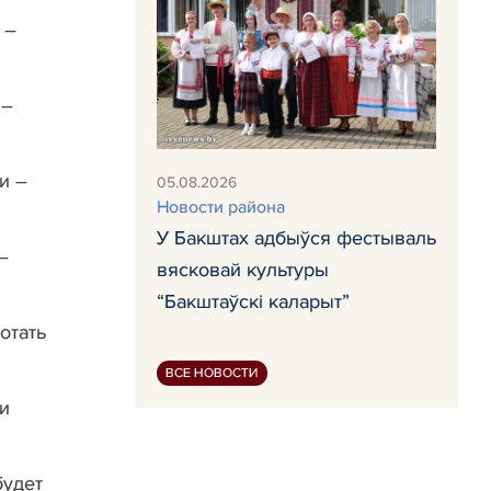
 –
 –
и –
05.08.2026
Новости района
У Бакштах адбыўся фестываль
–
вясковай культуры
“Бакштаўскі каларыт”
отать
ВСЕ НОВОСТИ
ки
будет